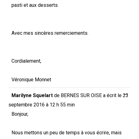
pasti et aux desserts.
Avec mes sincères remerciements.
Cordialement,
Véronique Monnet
Ouvri
...
Marilyne Squelart
de
BERNES SUR OISE
a écrit le
23
cette
boîte
septembre 2016
à
12 h 55 min
méta.
Bonjour,
Nous mettons un peu de temps à vous écrire, mais