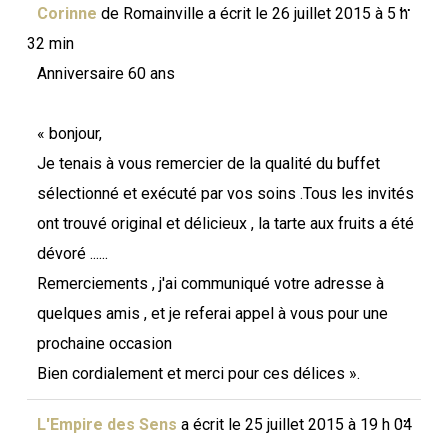
Ouvri
...
Corinne
de
Romainville
a écrit le
26 juillet 2015
à
5 h
cette
boîte
32 min
méta.
Anniversaire 60 ans
« bonjour,
Je tenais à vous remercier de la qualité du buffet
sélectionné et exécuté par vos soins .Tous les invités
ont trouvé original et délicieux , la tarte aux fruits a été
dévoré ......
Remerciements , j'ai communiqué votre adresse à
quelques amis , et je referai appel à vous pour une
prochaine occasion
Bien cordialement et merci pour ces délices ».
Ouvri
...
L'Empire des Sens
a écrit le
25 juillet 2015
à
19 h 04
cette
boîte