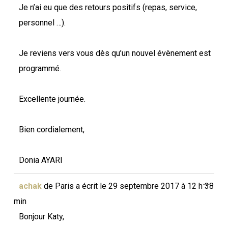
Je n’ai eu que des retours positifs (repas, service,
personnel …).
Je reviens vers vous dès qu’un nouvel évènement est
programmé.
Excellente journée.
Bien cordialement,
Donia AYARI
Ouvri
...
achak
de
Paris
a écrit le
29 septembre 2017
à
12 h 38
cette
boîte
min
méta.
Bonjour Katy,