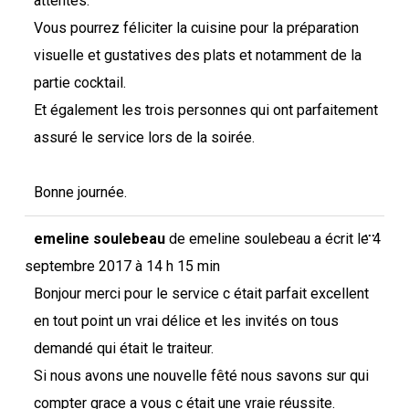
attentes.
Vous pourrez féliciter la cuisine pour la préparation
visuelle et gustatives des plats et notamment de la
partie cocktail.
Et également les trois personnes qui ont parfaitement
assuré le service lors de la soirée.
Bonne journée.
Ouvri
...
emeline soulebeau
de
emeline soulebeau
a écrit le
4
cette
boîte
septembre 2017
à
14 h 15 min
méta.
Bonjour merci pour le service c était parfait excellent
en tout point un vrai délice et les invités on tous
demandé qui était le traiteur.
Si nous avons une nouvelle fêté nous savons sur qui
compter grace a vous c était une vraie réussite.