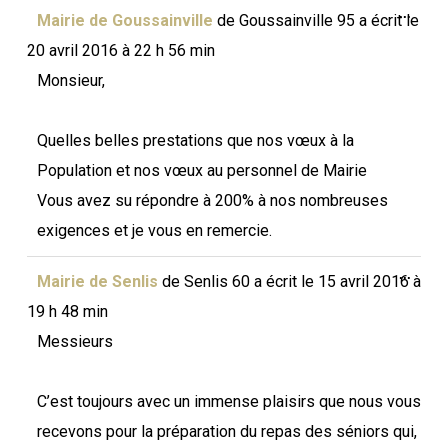
Ouvri
...
Mairie de Goussainville
de
Goussainville 95
a écrit le
cette
boîte
20 avril 2016
à
22 h 56 min
méta.
Monsieur,
Quelles belles prestations que nos vœux à la
Population et nos vœux au personnel de Mairie
Vous avez su répondre à 200% à nos nombreuses
exigences et je vous en remercie.
Ouvri
...
Mairie de Senlis
de
Senlis 60
a écrit le
15 avril 2016
à
cette
boîte
19 h 48 min
méta.
Messieurs
C’est toujours avec un immense plaisirs que nous vous
recevons pour la préparation du repas des séniors qui,