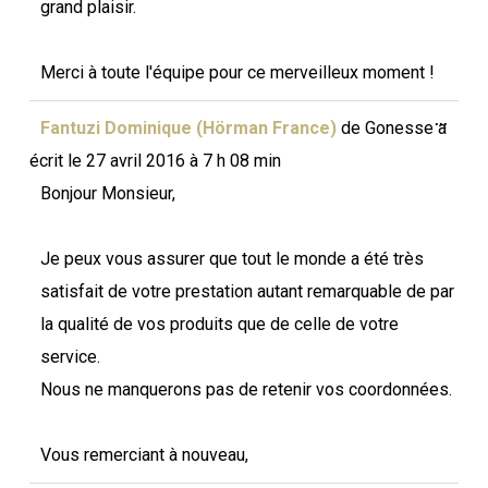
grand plaisir.
Merci à toute l'équipe pour ce merveilleux moment !
Ouvri
...
Fantuzi Dominique (Hörman France)
de
Gonesse
a
cette
boîte
écrit le
27 avril 2016
à
7 h 08 min
méta.
Bonjour Monsieur,
Je peux vous assurer que tout le monde a été très
satisfait de votre prestation autant remarquable de par
la qualité de vos produits que de celle de votre
service.
Nous ne manquerons pas de retenir vos coordonnées.
Vous remerciant à nouveau,