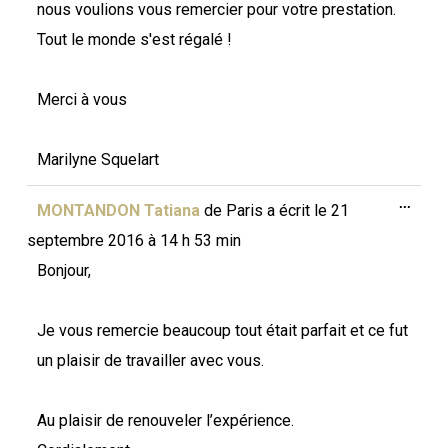
nous voulions vous remercier pour votre prestation.
Tout le monde s'est régalé !
Merci à vous
Marilyne Squelart
Ouvri
...
MONTANDON Tatiana
de
Paris
a écrit le
21
cette
boîte
septembre 2016
à
14 h 53 min
méta.
Bonjour,
Je vous remercie beaucoup tout était parfait et ce fut
un plaisir de travailler avec vous.
Au plaisir de renouveler l’expérience.