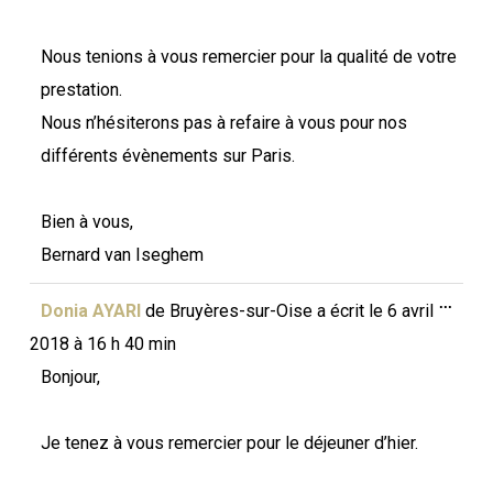
Nous tenions à vous remercier pour la qualité de votre
prestation.
Nous n’hésiterons pas à refaire à vous pour nos
différents évènements sur Paris.
Bien à vous,
Bernard van Iseghem
Ouvri
...
Donia AYARI
de
Bruyères-sur-Oise
a écrit le
6 avril
cette
boîte
2018
à
16 h 40 min
méta.
Bonjour,
Je tenez à vous remercier pour le déjeuner d’hier.