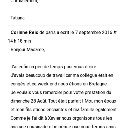
Cordialement,
Tatiana
Ouvri
...
Corinne Reis
de
paris
a écrit le
7 septembre 2016
à
cette
boîte
14 h 18 min
méta.
Bonjour Madame,
J'ai enfin un peu de temps pour vous écrire.
J'avais beaucoup de travail car ma collègue était en
congés et ce week end nous étions en Bretagne.
Je voulais vous remercier pour votre prestation du
dimanche 28 Août. Tout était parfait ! Moi, mon époux
et mon fils étions enchantés et ma famille également.
Comme je l'ai dit à Xavier nous organisons tous les
ans une cousinade et je pense que nous ferons sans