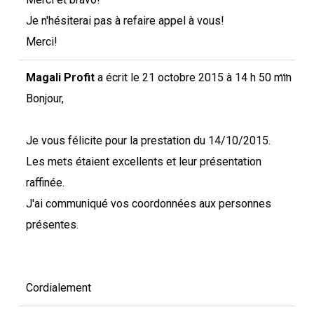
Je n'hésiterai pas à refaire appel à vous!
Merci!
Ouvri
...
Magali Profit
a écrit le
21 octobre 2015
à
14 h 50 min
cette
boîte
Bonjour,
méta.
Je vous félicite pour la prestation du 14/10/2015.
Les mets étaient excellents et leur présentation
raffinée.
J'ai communiqué vos coordonnées aux personnes
présentes.
Cordialement