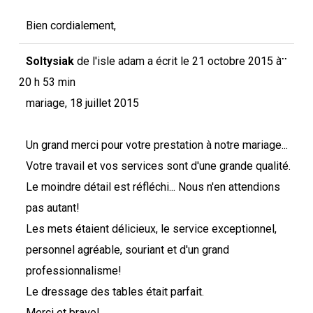
Bien cordialement,
Ouvri
...
Soltysiak
de
l'isle adam
a écrit le
21 octobre 2015
à
cette
boîte
20 h 53 min
méta.
mariage, 18 juillet 2015
Un grand merci pour votre prestation à notre mariage...
Votre travail et vos services sont d'une grande qualité.
Le moindre détail est réfléchi... Nous n'en attendions
pas autant!
Les mets étaient délicieux, le service exceptionnel,
personnel agréable, souriant et d'un grand
professionnalisme!
Le dressage des tables était parfait.
Merci et bravo!