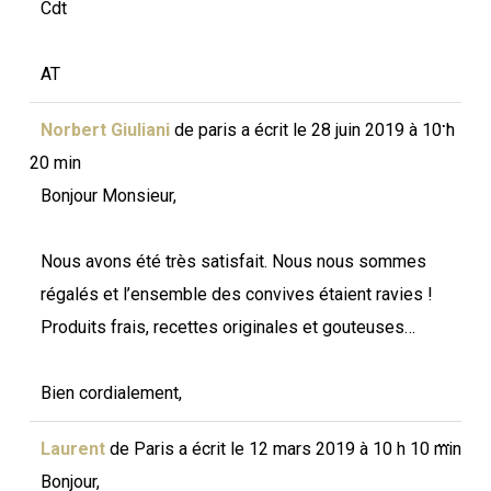
Cdt
AT
Ouvri
...
Norbert Giuliani
de
paris
a écrit le
28 juin 2019
à
10 h
cette
boîte
20 min
méta.
Bonjour Monsieur,
Nous avons été très satisfait. Nous nous sommes
régalés et l’ensemble des convives étaient ravies !
Produits frais, recettes originales et gouteuses…
Bien cordialement,
Ouvri
...
Laurent
de
Paris
a écrit le
12 mars 2019
à
10 h 10 min
cette
boîte
Bonjour,
méta.