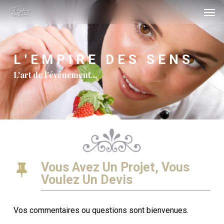
Men
Skip
Menu
to
main
content
L'EMPIRE
DES
SENS
L'art de l'événement…
Vous Avez Un Projet, Vous
Voulez Un Devis
Vos commentaires ou questions sont bienvenues.