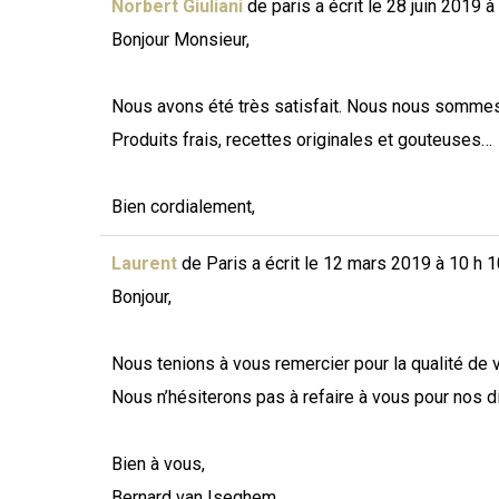
Norbert Giuliani
de
paris
a écrit le
28 juin 2019
à
Bonjour Monsieur,
Nous avons été très satisfait. Nous nous sommes 
Produits frais, recettes originales et gouteuses…
Bien cordialement,
Laurent
de
Paris
a écrit le
12 mars 2019
à
10 h 1
Bonjour,
Nous tenions à vous remercier pour la qualité de v
Nous n’hésiterons pas à refaire à vous pour nos 
Bien à vous,
Bernard van Iseghem