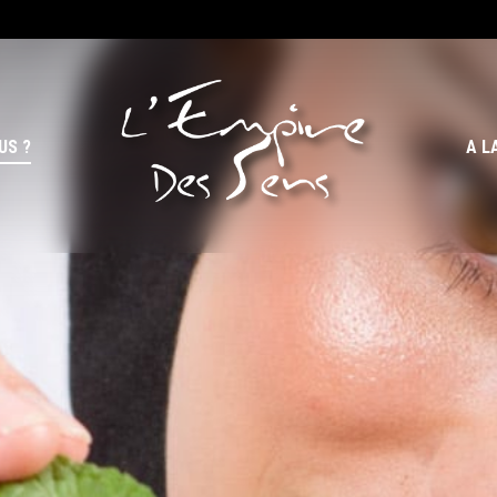
US ?
A L