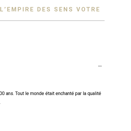
L’EMPIRE DES SENS VOTRE
Ouvrir/Fermer
...
cette
boîte
méta.
00 ans. Tout le monde était enchanté par la qualité
.