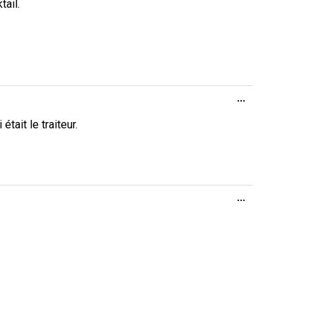
tail.
Ouvrir/Fermer
...
cette
boîte
tait le traiteur.
méta.
Ouvrir/Fermer
...
cette
boîte
méta.