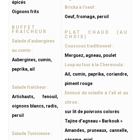
épicés
Bricka à l’oeuf :
Oignons frits
Oeuf, fromage, persil
BUFFET
FRAÎCHEUR
PLAT CHAUD (AU
CHOIX)
Salade d’aubergines
Couscous traditionnel :
au cumin :
Merguez, agneau, poulet
Aubergines, cumin,
Loup au four à la Chermoula :
paprika, ail
Ail, cumin, paprika, coriandre,
piment rouge
Salade fraîcheur :
Emincé de volaille à l’ail et au
Artichauts, fenouil,
citron :
oignons blancs, radis,
sur lit de poivrons colorés
persil
Tajine d’agneau « Barkouk »
Amandes, pruneaux, cannelle,
Salade Tunisienne :
sésame, miel