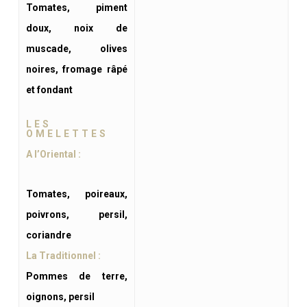
Tomates, piment
doux, noix de
muscade, olives
noires, fromage râpé
et fondant
LES
OMELETTES
A l’Oriental :
Tomates, poireaux,
poivrons, persil,
coriandre
La Traditionnel :
Pommes de terre,
oignons, persil