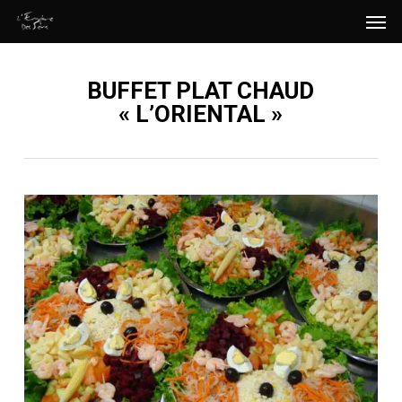
Men
Skip
Menu
to
main
BUFFET PLAT CHAUD
content
« L’ORIENTAL »