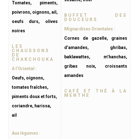
Tomates, piments,
poivrons, oignons, ail,
BUFFET DES
DOUCEURS
oeufs durs, olives
Mignardises Orientales :
noires
Cornes de gazelle, graines
LES
d’amandes, ghribas,
CHAUSSONS
DE
baklawattes, m’hanchas,
CHAKCHOUKA
gribas noix, croissants
A l’Oriental :
amandes
Oeufs, oignons,
tomates fraîches,
CAFÉ ET THÉ À LA
MENTHE
piments doux et forts,
coriandre, harissa,
ail
Aux légumes :