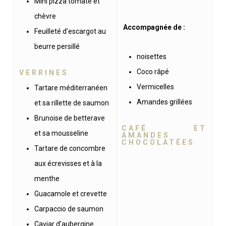
Mini pizza tomate et
chèvre
Accompagnée de :
Feuilleté d’escargot au
beurre persillé
noisettes
Coco râpé
VERRINES
Vermicelles
Tartare méditerranéen
Amandes grillées
et sa rillette de saumon
Brunoise de betterave
CAFÉ ET
et sa mousseline
AMANDES
CHOCOLATÉES
Tartare de concombre
aux écrevisses et à la
menthe
Guacamole et crevette
Carpaccio de saumon
Caviar d’aubergine