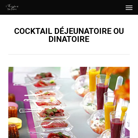
Men
Skip
Menu
to
main
COCKTAIL DÉJEUNATOIRE OU
content
DINATOIRE