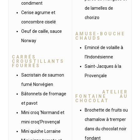
condiment
de lamelles de
Cerise agrume et
chorizo
concombre ciselé
Oeuf de caille, sauce
AMUSE-BOUCHE
CHAUDS
Norway
Emincé de volaille à
CARRÉS
l’Indonésienne
CROUSTILLANTS
FOURRÉS
Saint-Jacques à la
Sacristain de saumon
Provençale
fumé Norvégien
ATELIER
Bâtonnets de fromage
FONTAINE AU
CHOCOLAT
et pavot
Brochette de fruits ou
Mini croq ‘Normand et
chamalow à tremper
mini croq’Provençal
dans du chocolat noir
Mini quiche Lorraine
fondant