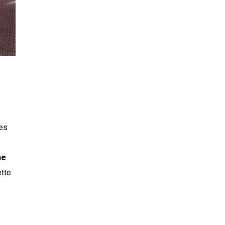
les
ne
ette