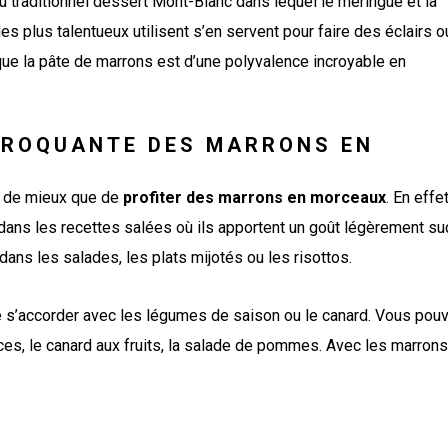
i du traditionnel dessert Mont-Blanc dans lequel le meringue et la
les plus talentueux utilisent s’en servent pour faire des éclairs o
e la pâte de marrons est d’une polyvalence incroyable en
 CROQUANTE DES MARRONS EN
en de mieux que de
profiter des marrons en morceaux
. En effe
dans les recettes salées où ils apportent un goût légèrement su
ns les salades, les plats mijotés ou les risottos.
 s’accorder avec les légumes de saison ou le canard. Vous pou
rces, le canard aux fruits, la salade de pommes. Avec les marrons