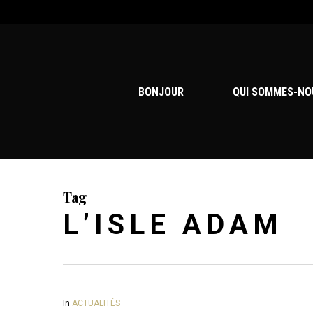
Skip
to
main
content
BONJOUR
QUI SOMMES-NO
Tag
L’ISLE ADAM
In
ACTUALITÉS