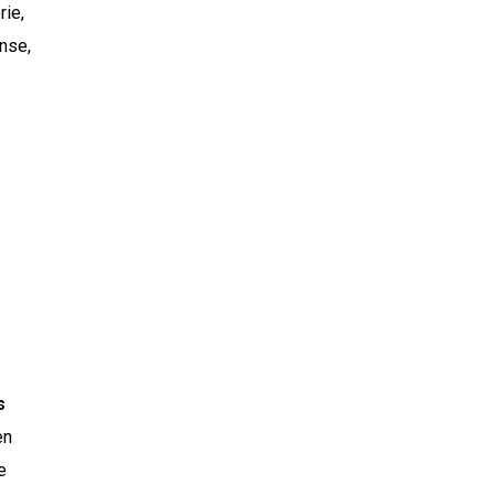
rie,
ense,
s
en
e