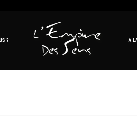
US ?
A L