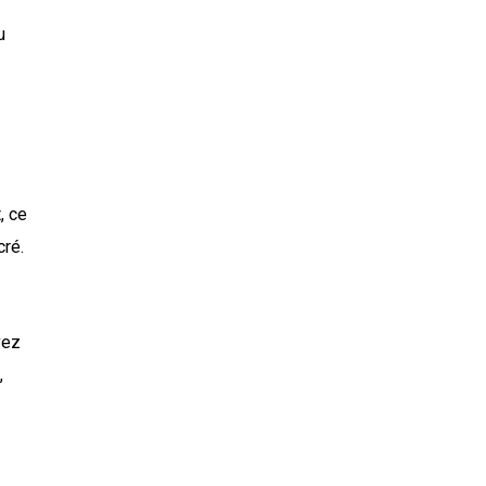
u
t, ce
cré.
vez
,