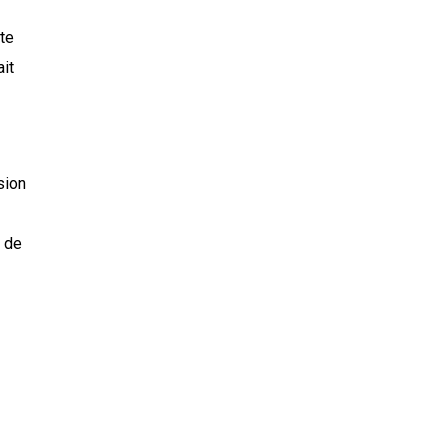
ste
ait
sion
e de