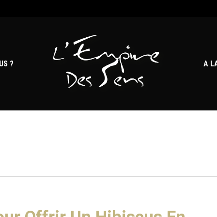
US ?
A L