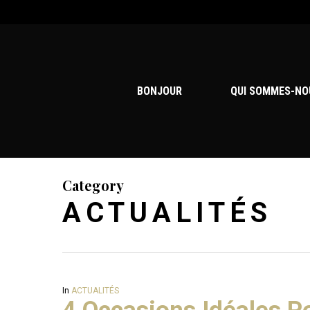
Skip
to
main
content
BONJOUR
QUI SOMMES-NO
Category
ACTUALITÉS
In
ACTUALITÉS