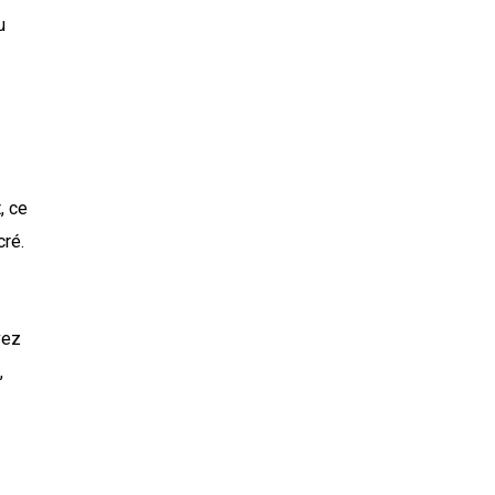
u
t, ce
cré.
vez
,