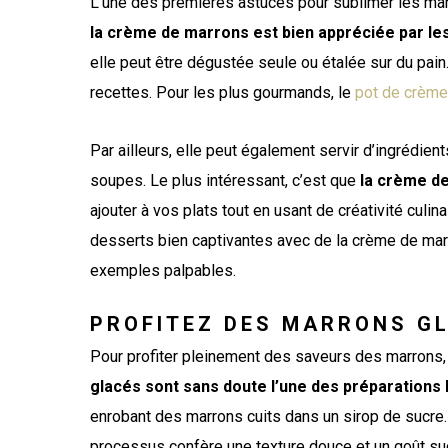
L’une des premières astuces pour sublimer les marro
la crème de marrons est bien appréciée par l
elle peut être dégustée seule ou étalée sur du pai
recettes. Pour les plus gourmands, le
pot de crème
Par ailleurs, elle peut également servir d’ingrédie
soupes. Le plus intéressant, c’est que
la crème d
ajouter à vos plats tout en usant de créativité culi
desserts bien captivantes avec de la crème de marr
exemples palpables.
PROFITEZ DES MARRONS G
Pour profiter pleinement des saveurs des marrons,
glacés sont sans doute l’une des préparations 
enrobant des marrons cuits dans un sirop de sucre. E
processus confère une texture douce et un goût suc