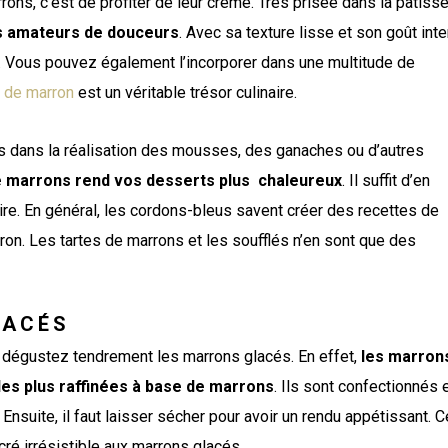
ns, c’est de profiter de leur crème. Très prisée dans la pâtisse
es amateurs de douceurs
. Avec sa texture lisse et son goût int
n. Vous pouvez également l’incorporer dans une multitude de
 de marron
est un véritable trésor culinaire.
nts dans la réalisation des mousses, des ganaches ou d’autres
e marrons rend vos desserts plus chaleureux
. Il suffit d’en
naire. En général, les cordons-bleus savent créer des recettes de
on. Les tartes de marrons et les soufflés n’en sont que des
LACÉS
 dégustez tendrement les marrons glacés. En effet,
les marron
les plus raffinées à base de marrons
. Ils sont confectionnés 
nsuite, il faut laisser sécher pour avoir un rendu appétissant. C
ré irrésistible aux marrons glacés.