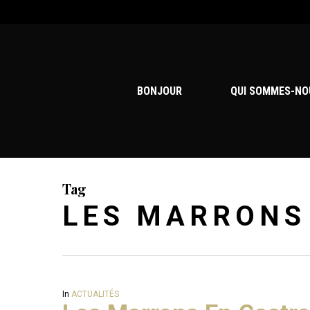
Skip
to
main
content
BONJOUR
QUI SOMMES-NO
Tag
LES MARRONS
In
ACTUALITÉS