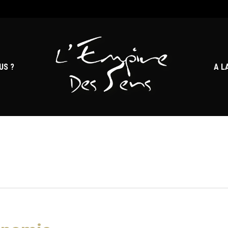
US ?
A L