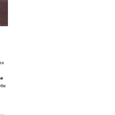
les
ne
ette