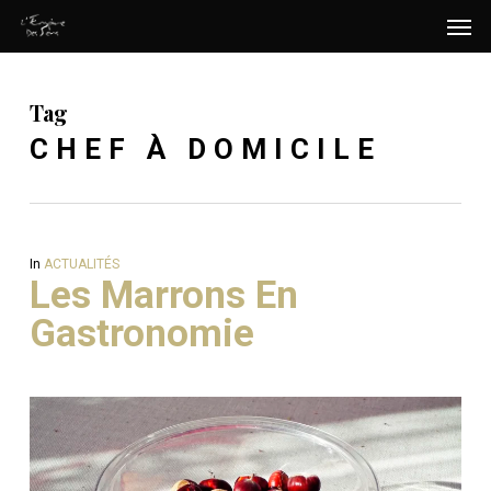
Men
Skip
Menu
to
main
Tag
content
CHEF À DOMICILE
In
ACTUALITÉS
Les Marrons En
Gastronomie