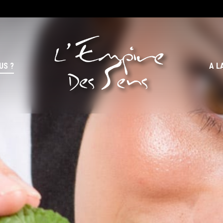
US ?
A L