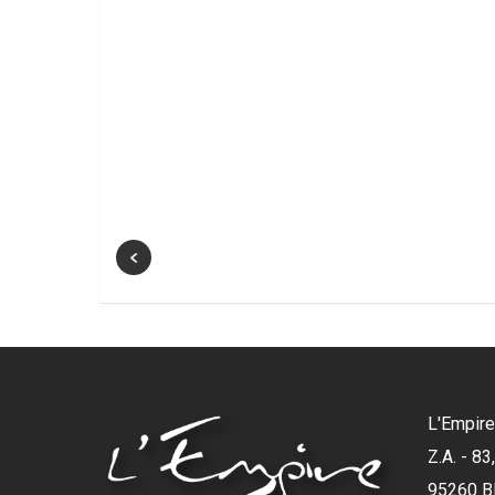
'.get_the_title().'
BBQ BARBECUE
C
BRÉSILIEN
L'Empire
Z.A. - 8
95260 