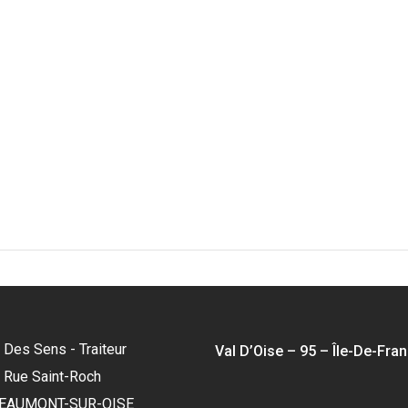
'.get_the_title().'
'.get_the_title().
OCKTAIL BBQ
BUFFET BBQ
BARBECUE
BARBECUE
 Des Sens - Traiteur
Val D’Oise – 95 – Île-De-Fra
3, Rue Saint-Roch
BEAUMONT-SUR-OISE