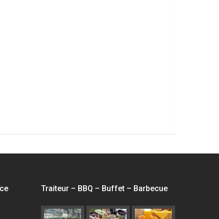
'
'.get_the_title().'
VILLA DE
L’ÉCLUSE
nce
Traiteur – BBQ – Buffet – Barbecue