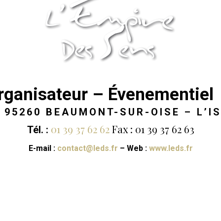
Organisateur – Évenementiel
 95260 BEAUMONT-SUR-OISE – L’I
01 39 37 62 62
Fax : 01 39 37 62 63
Tél. :
E-mail :
contact@leds.fr
–
Web :
www.leds.fr