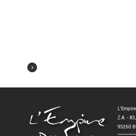
L'Empire
Z.A. - 8
95260 