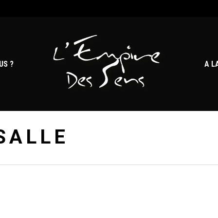
US ?
A L
SALLE