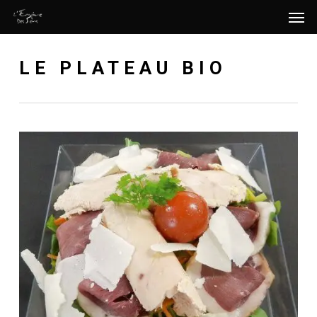
Men
Skip
Menu
to
main
LE PLATEAU BIO
content