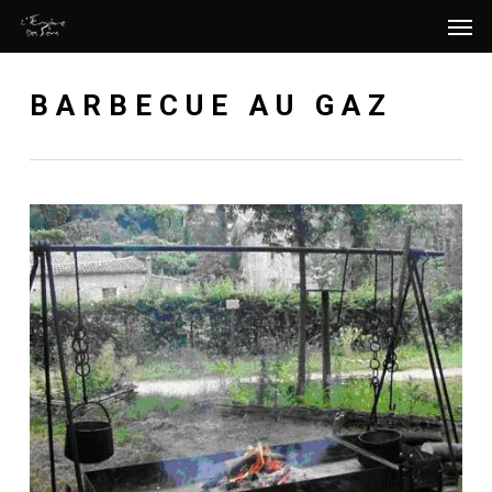
Men
Skip
Menu
to
main
BARBECUE AU GAZ
content